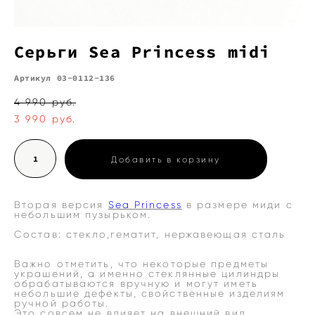
Cерьги Sea Princess midi
Артикул 03-0112-136
4 990 pуб.
3 990 pуб.
Добавить в корзину
Вторая версия
Sea Princess
в размере миди с
небольшим пузырьком.
Состав: стекло,гематит, нержавеющая сталь
Важно отметить, что некоторые предметы
украшений, а именно стеклянные цилиндры
обрабатываются вручную и могут иметь
небольшие дефекты, свойственные изделиям
ручной работы.
Это совсем не влияет на внешний вид