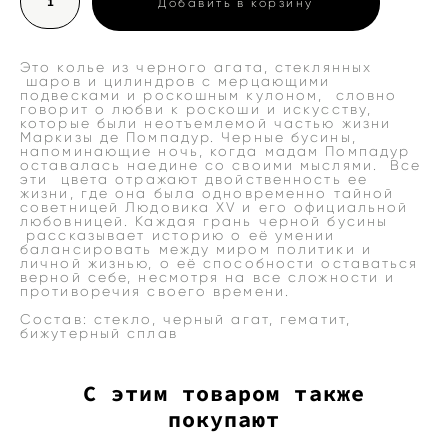
Добавить в корзину
Это колье из черного агата, стеклянных
шаров и цилиндров с мерцающими
подвесками и роскошным кулоном, словно
говорит о любви к роскоши и искусству,
которые были неотъемлемой частью жизни
Маркизы де Помпадур. Черные бусины,
напоминающие ночь, когда мадам Помпадур
оставалась наедине со своими мыслями. Все
эти цвета отражают двойственность ее
жизни, где она была одновременно тайной
советницей Людовика XV и его официальной
любовницей. Каждая грань черной бусины
рассказывает историю о её умении
балансировать между миром политики и
личной жизнью, о её способности оставаться
верной себе, несмотря на все сложности и
противоречия своего времени.
Состав: стекло, черный агат, гематит,
бижутерный сплав
С этим товаром также
покупают