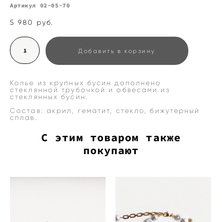
Артикул 02-05-70
5 980 pуб.
Добавить в корзину
Колье из крупных бусин дополнено
стеклянной трубочкой и обвесами из
стеклянных бусин.
Состав: акрил, гематит, стекло, бижутерный
сплав.
С этим товаром также
покупают