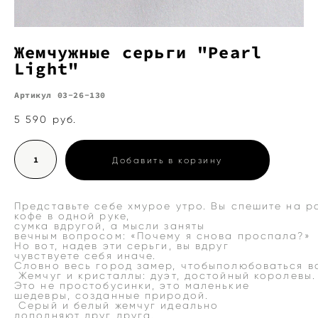
Жемчужные серьги "Pearl
Light"
Артикул 03-26-130
5 590 pуб.
Добавить в корзину
Представьте себе хмурое утро. Вы спешите на р
кофе в одной руке,
сумка вдругой, а мысли заняты
вечным вопросом: «Почему я снова проспала?»
Но вот, надев эти серьги, вы вдруг
чувствуете себя иначе.
Словно весь город замер, чтобыполюбоваться в
Жемчуг и кристаллы: дуэт, достойный королевы
Это не простобусинки, это маленькие
шедевры, созданные природой.
Серый и белый жемчуг идеально
дополняют друг друга.